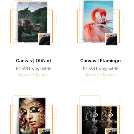
Canvas | Olifant
Canvas | Flamingo
RT-ART original ©
RT-ART original ©
Prijsklasse:
Prijsklass
€
14,95
-
€
69,95
€
14,95
-
€
69,95
€14,95
€14,95
tot
tot
€69,95
€69,95