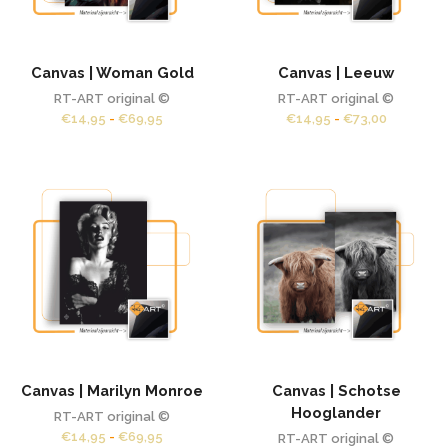
Canvas | Woman Gold
Canvas | Leeuw
RT-ART original ©
RT-ART original ©
Prijsklasse:
Prijsklass
€
14,95
-
€
69,95
€
14,95
-
€
73,00
€14,95
€14,95
tot
tot
€69,95
€73,00
Canvas | Marilyn Monroe
Canvas | Schotse
Hooglander
RT-ART original ©
Prijsklasse:
€
14,95
-
€
69,95
RT-ART original ©