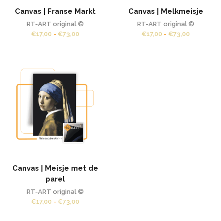
Canvas | Franse Markt
Canvas | Melkmeisje
RT-ART original ©
RT-ART original ©
Prijsklasse:
Prijsklass
€
17,00
-
€
73,00
€
17,00
-
€
73,00
€17,00
€17,00
tot
tot
€73,00
€73,00
Canvas | Meisje met de
parel
RT-ART original ©
Prijsklasse:
€
17,00
-
€
73,00
€17,00
tot