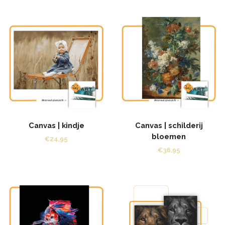
Canvas | kindje
Canvas | schilderij
bloemen
€
24,95
€
36,95