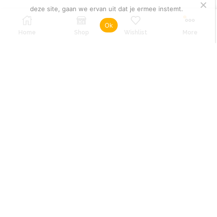
deze site, gaan we ervan uit dat je ermee instemt.
Ok
Home
Shop
Wishlist
More
RT-ART © | Woonboulevard 28 | 7606 JA Almelo | T
0546 - 538 044 | info@rt-art.nl