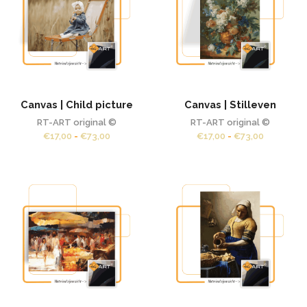
Canvas | Child picture
Canvas | Stilleven
RT-ART original ©
RT-ART original ©
Prijsklasse:
Prijsklass
€
17,00
-
€
73,00
€
17,00
-
€
73,00
€17,00
€17,00
tot
tot
€73,00
€73,00