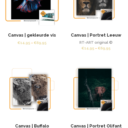
Canvas | gekleurde vis
Canvas | Portret Leeuw
Prijsklasse:
RT-ART original ©
€
14,95
-
€
69,95
€14,95
Prijsklass
€
14,95
-
€
69,95
tot
€14,95
€69,95
tot
€69,95
Canvas | Buffalo
Canvas | Portret Olifant