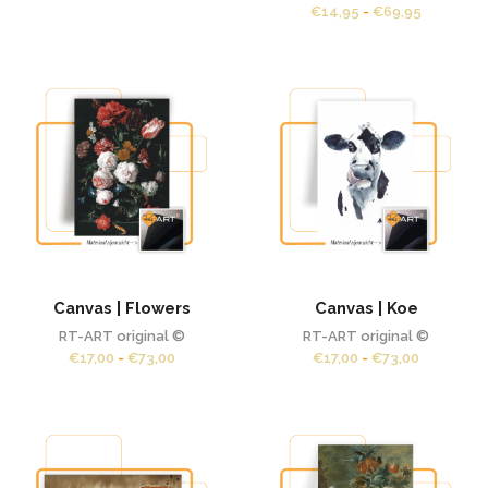
€14,95
Prijsklass
€
14,95
-
€
69,95
tot
€14,95
€69,95
tot
€69,95
Canvas | Flowers
Canvas | Koe
RT-ART original ©
RT-ART original ©
Prijsklasse:
Prijsklass
€
17,00
-
€
73,00
€
17,00
-
€
73,00
€17,00
€17,00
tot
tot
€73,00
€73,00