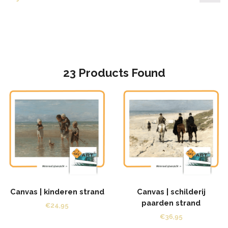
pr
pr
23
Products Found
Canvas | kinderen strand
Canvas | schilderij
paarden strand
€
24,95
€
36,95