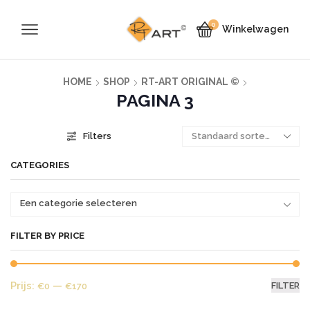
0
Winkelwagen
HOME
SHOP
RT-ART ORIGINAL ©
PAGINA 3
Filters
CATEGORIES
Een categorie selecteren
FILTER BY PRICE
Mi
Ma
Prijs:
—
FILTER
€0
€170
pr
pr