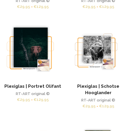
RT-ART original ©
RT-ART original ©
Prijsklasse:
Prijsklas
€
29,95
-
€
129,95
€
29,95
-
€
129,95
€29,95
€29,95
tot
tot
€129,95
€129,95
Plexiglas | Portret Olifant
Plexiglas | Schotse
Hooglander
RT-ART original ©
Prijsklasse:
€
29,95
-
€
129,95
RT-ART original ©
€29,95
Prijsklas
€
29,95
-
€
129,95
tot
€29,95
€129,95
tot
€129,95