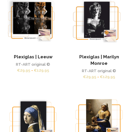
Plexiglas | Leeuw
Plexiglas | Marilyn
Monroe
RT-ART original ©
Prijsklasse:
€
29,95
-
€
129,95
RT-ART original ©
€29,95
Prijsklas
€
29,95
-
€
129,95
tot
€29,95
€129,95
tot
€129,95