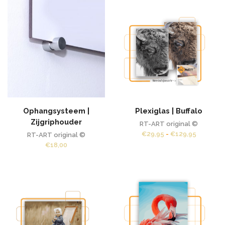
Ophangsysteem |
Plexiglas | Buffalo
Zijgriphouder
RT-ART original ©
Prijsklas
€
29,95
-
€
129,95
RT-ART original ©
€29,95
€
18,00
tot
€129,95