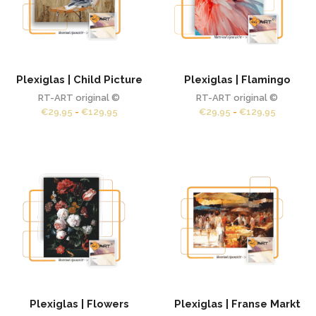
Plexiglas | Child Picture
Plexiglas | Flamingo
RT-ART original ©
RT-ART original ©
Prijsklasse:
Prijsklas
€
29,95
-
€
129,95
€
29,95
-
€
129,95
€29,95
€29,95
tot
tot
€129,95
€129,95
Plexiglas | Flowers
Plexiglas | Franse Markt