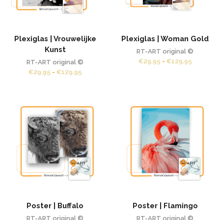
Plexiglas | Vrouwelijke
Plexiglas | Woman Gold
Kunst
RT-ART original ©
Prijsklas
€
29,95
-
€
129,95
RT-ART original ©
€29,95
Prijsklasse:
€
29,95
-
€
129,95
tot
€29,95
€129,95
tot
€129,95
Poster | Buffalo
Poster | Flamingo
RT-ART original ©
RT-ART original ©