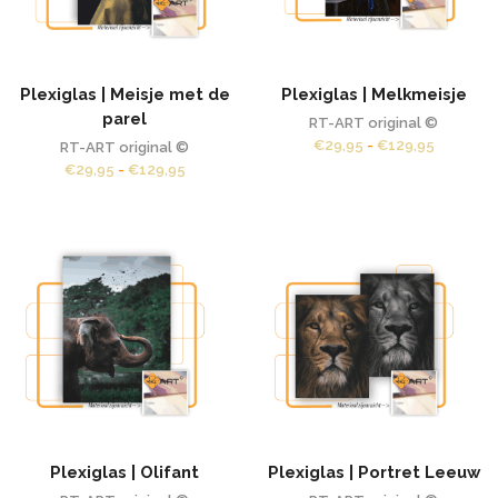
Plexiglas | Meisje met de
Plexiglas | Melkmeisje
parel
RT-ART original ©
Prijsklas
€
29,95
-
€
129,95
RT-ART original ©
€29,95
Prijsklasse:
€
29,95
-
€
129,95
tot
€29,95
€129,95
tot
€129,95
Plexiglas | Olifant
Plexiglas | Portret Leeuw