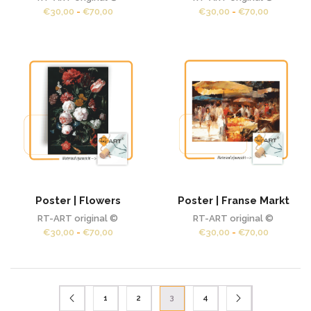
Prijsklasse:
Prijsklass
€
30,00
-
€
70,00
€
30,00
-
€
70,00
€30,00
€30,00
tot
tot
€70,00
€70,00
Poster | Flowers
Poster | Franse Markt
RT-ART original ©
RT-ART original ©
Prijsklasse:
Prijsklass
€
30,00
-
€
70,00
€
30,00
-
€
70,00
€30,00
€30,00
tot
tot
€70,00
€70,00
1
2
3
4