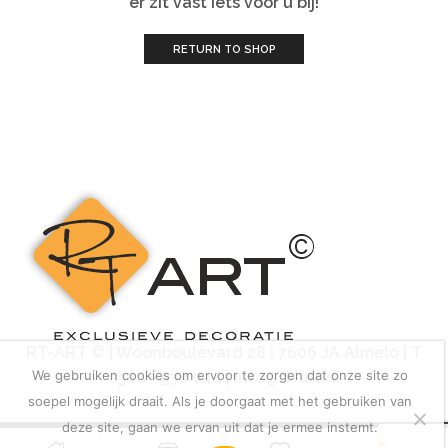
er zit vast iets voor u bij!
RETURN TO SHOP
RT-ART © | Woonboulevard 28 | 7606 JA Almelo | T
We gebruiken cookies om ervoor te zorgen dat onze site zo
0546 - 538 044 | info@rt-art.nl
soepel mogelijk draait. Als je doorgaat met het gebruiken van
deze site, gaan we ervan uit dat je ermee instemt.