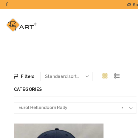
edereen!
Ruim assortiment!
Ki
Filters
CATEGORIES
Eurol Hellendoorn Rally
×