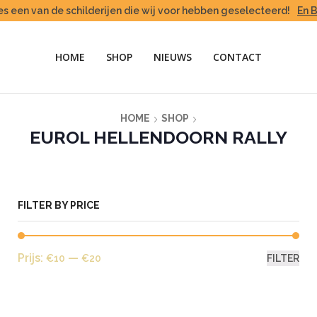
es een van de schilderijen die wij voor hebben geselecteerd!
En 
HOME
SHOP
NIEUWS
CONTACT
HOME
SHOP
EUROL HELLENDOORN RALLY
FILTER BY PRICE
Min
Max
Prijs:
—
€10
€20
FILTER
prij
prij