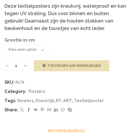
Deze textielposters zijn kreukvrij, waterproof en kan
tegen UV straling. Dus voor binnen en buiten
gebruik! Daarnaast zijn de houten stokken van
beukenhout en de touwtjes van echt leder.
Grootte in cm
TOEVOEGEN AAN WINKELWAGEN
Poster
|
Flowers
SKU:
N/A
aantal
Category:
Posters
Tags:
flowers
,
Kleurrijk
,
RT-ART
,
Textielposter
Share:
BEOORDELINGEN (0)