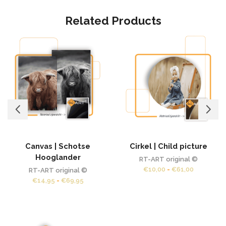
Related Products
Canvas | Schotse
Cirkel | Child picture
Hooglander
RT-ART original ©
Prijsklasse
€
10,00
-
€
61,00
RT-ART original ©
€10,00
Prijsklasse:
€
14,95
-
€
69,95
tot
€14,95
€61,00
tot
€69,95