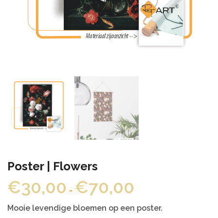
Poster | Flowers
Prijsklasse:
€
30,00
€
70,00
-
€30,00
tot
Mooie levendige bloemen op een poster.
€70,00