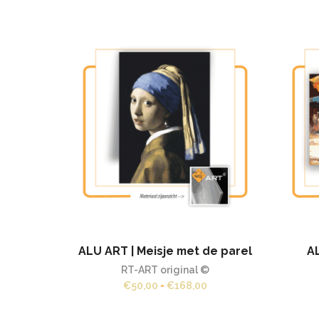
ALU ART | Meisje met de parel
A
RT-ART original ©
Prijsklasse:
€
50,00
-
€
168,00
€50,00
tot