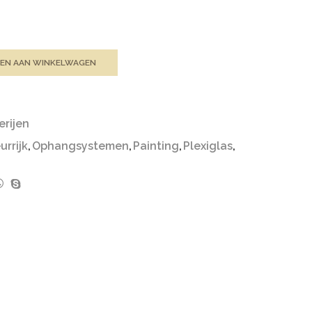
EN AAN WINKELWAGEN
erijen
urrijk
,
Ophangsystemen
,
Painting
,
Plexiglas
,