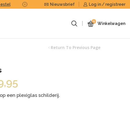
Bestel
Nieuwsbrief
Of stuur ons uw eigen foto of beel
Log in / registreer
0
Winkelwagen
Return To Previous Page
s
Prijsklasse:
9,95
€29,95
tot
 een plexiglas schilderij.
€129,95