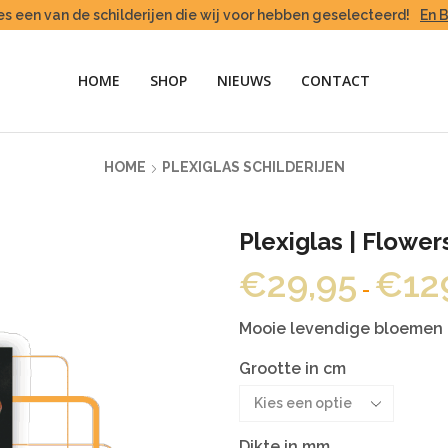
es een van de schilderijen die wij voor hebben geselecteerd!
En 
HOME
SHOP
NIEUWS
CONTACT
HOME
PLEXIGLAS SCHILDERIJEN
Plexiglas | Flower
€
29,95
€
12
-
Mooie levendige bloemen op
Grootte in cm
Dikte in mm