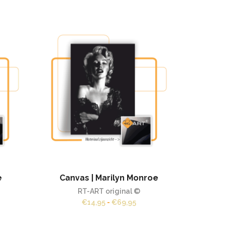
e
Canvas | Marilyn Monroe
P
RT-ART original ©
sklasse:
Prijsklasse:
€
14,95
-
€
69,95
,00
€14,95
tot