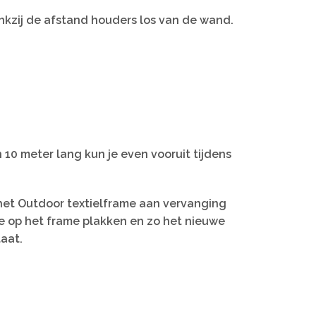
nkzij de afstand houders los van de wand.
n 10 meter lang kun je even vooruit tijdens
n het Outdoor textielframe aan vervanging
ape op het frame plakken en zo het nieuwe
taat.