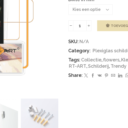
TOEVOEG
Plexiglas
|
Flowers
SKU:
N/A
aantal
Category:
Plexiglas schild
Tags:
Collectie
,
flowers
,
Kle
RT-ART
,
Schilderij
,
Trendy
Share: