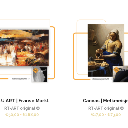
LU ART | Franse Markt
Canvas | Melkmeisj
RT-ART original ©
RT-ART original ©
Prijsklasse:
Prij
€
50,00
-
€
168,00
€
17,00
-
€
73,00
€50,00
€17
tot
tot