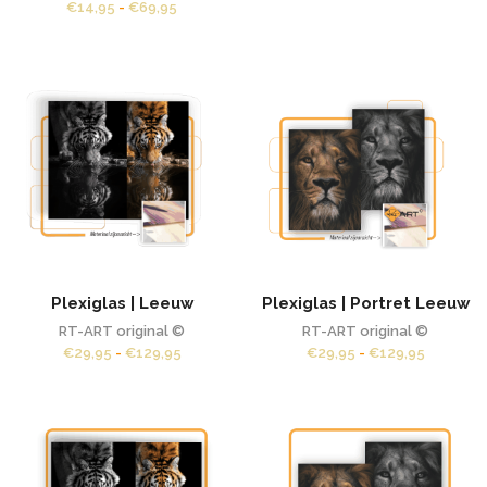
Prijsklasse:
€
14,95
-
€
69,95
€14,95
tot
€69,95
Plexiglas | Leeuw
Plexiglas | Portret Leeuw
RT-ART original ©
RT-ART original ©
Prijsklasse:
Prijsklas
€
29,95
-
€
129,95
€
29,95
-
€
129,95
€29,95
€29,95
tot
tot
€129,95
€129,95