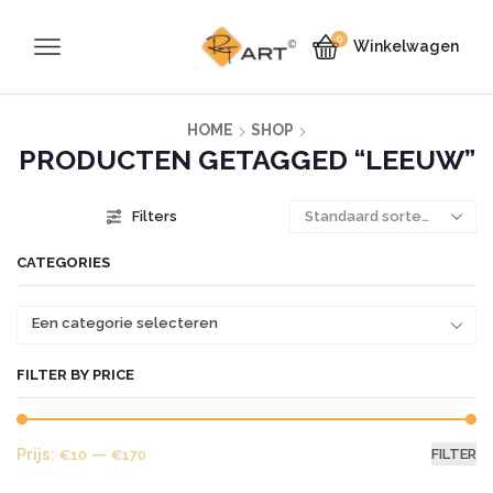
0
Winkelwagen
HOME
SHOP
PRODUCTEN GETAGGED “LEEUW”
Filters
CATEGORIES
Een categorie selecteren
FILTER BY PRICE
Mi
Ma
Prijs:
—
FILTER
€10
€170
pr
pr