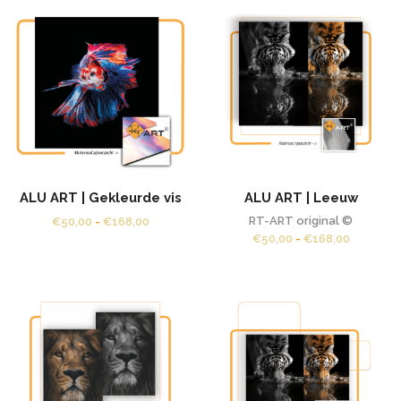
ALU ART | Gekleurde vis
ALU ART | Leeuw
Prijsklasse:
RT-ART original ©
€
50,00
-
€
168,00
€50,00
Prijsklas
€
50,00
-
€
168,00
tot
€50,00
€168,00
tot
€168,00