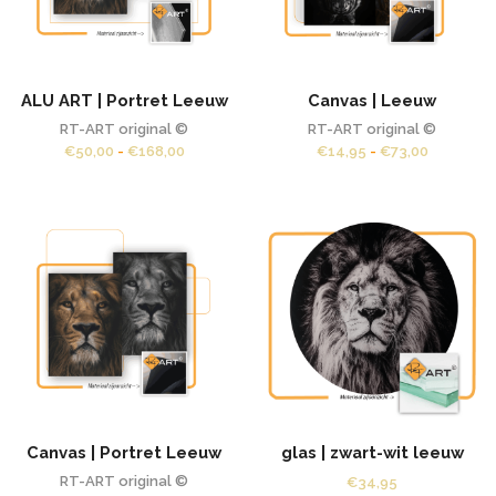
ALU ART | Portret Leeuw
Canvas | Leeuw
RT-ART original ©
RT-ART original ©
Prijsklasse:
Prijsklass
€
50,00
-
€
168,00
€
14,95
-
€
73,00
€50,00
€14,95
tot
tot
€168,00
€73,00
Canvas | Portret Leeuw
glas | zwart-wit leeuw
RT-ART original ©
€
34,95