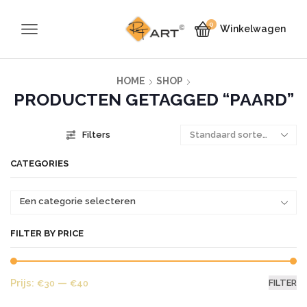
0
Winkelwagen
HOME
SHOP
PRODUCTEN GETAGGED “PAARD”
Filters
CATEGORIES
Een categorie selecteren
FILTER BY PRICE
Mi
Ma
Prijs:
—
FILTER
€30
€40
pr
pr