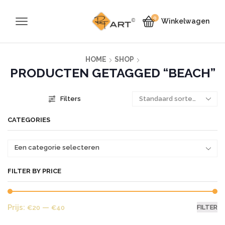
0
Winkelwagen
HOME
SHOP
PRODUCTEN GETAGGED “BEACH”
Filters
CATEGORIES
Een categorie selecteren
FILTER BY PRICE
Mi
Ma
Prijs:
—
FILTER
€20
€40
pr
pr