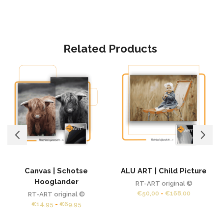
Related Products
Canvas | Schotse
ALU ART | Child Picture
Hooglander
RT-ART original ©
Prijsklass
€
50,00
-
€
168,00
RT-ART original ©
€50,00
Prijsklasse:
€
14,95
-
€
69,95
tot
€14,95