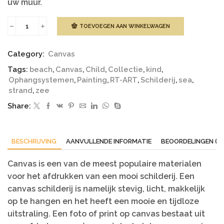
uw muur.
TOEVOEGEN AAN WINKELWAGEN
Canvas
|
kinderen
Category:
Canvas
strand
aantal
Tags:
beach
,
Canvas
,
Child
,
Collectie
,
kind
,
Ophangsystemen
,
Painting
,
RT-ART
,
Schilderij
,
sea
,
strand
,
zee
Share:
BESCHRIJVING
AANVULLENDE INFORMATIE
BEOORDELINGEN (0)
Canvas is een van de meest populaire materialen
voor het afdrukken van een mooi schilderij. Een
canvas schilderij is namelijk stevig, licht, makkelijk
op te hangen en het heeft een mooie en tijdloze
uitstraling. Een foto of print op canvas bestaat uit