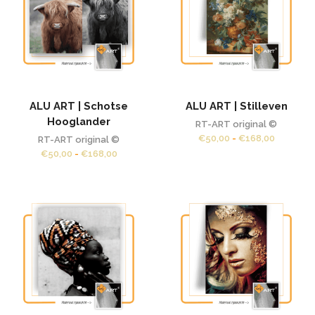
ALU ART | Schotse
ALU ART | Stilleven
Hooglander
RT-ART original ©
Prijsklas
€
50,00
-
€
168,00
RT-ART original ©
€50,00
Prijsklasse:
€
50,00
-
€
168,00
tot
€50,00
€168,00
tot
€168,00