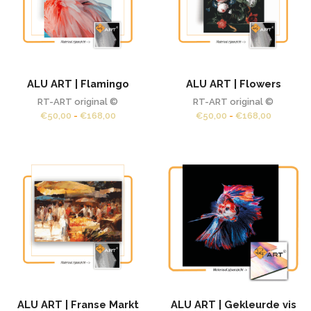
ALU ART | Flamingo
ALU ART | Flowers
RT-ART original ©
RT-ART original ©
Prijsklasse:
Prijsklas
€
50,00
-
€
168,00
€
50,00
-
€
168,00
€50,00
€50,00
tot
tot
€168,00
€168,00
ALU ART | Franse Markt
ALU ART | Gekleurde vis