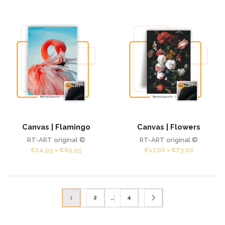
tot
tot
€69,95
€73,00
Canvas | Flamingo
Canvas | Flowers
RT-ART original ©
RT-ART original ©
Prijsklasse:
Prijsklass
€
14,95
-
€
69,95
€
17,00
-
€
73,00
€14,95
€17,00
tot
tot
€69,95
€73,00
…
1
2
4