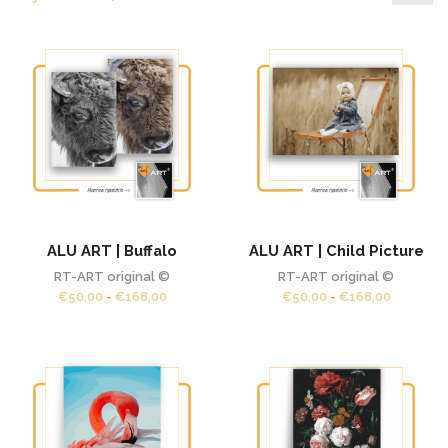
pr
pr
ALU ART | Buffalo
ALU ART | Child Picture
RT-ART original ©
RT-ART original ©
Prijsklasse:
Prijsklas
€
50,00
-
€
168,00
€
50,00
-
€
168,00
€50,00
€50,00
tot
tot
€168,00
€168,00