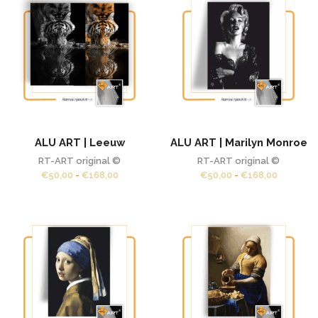
ALU ART | Leeuw
ALU ART | Marilyn Monroe
RT-ART original ©
RT-ART original ©
Prijsklasse:
Prijsklas
€
50,00
-
€
168,00
€
50,00
-
€
168,00
€50,00
€50,00
tot
tot
€168,00
€168,00