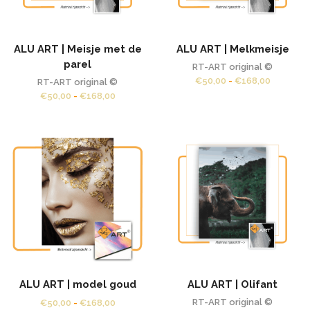
ALU ART | Meisje met de
ALU ART | Melkmeisje
parel
RT-ART original ©
Prijsklas
€
50,00
-
€
168,00
RT-ART original ©
€50,00
Prijsklasse:
€
50,00
-
€
168,00
tot
€50,00
€168,00
tot
€168,00
ALU ART | model goud
ALU ART | Olifant
Prijsklasse:
RT-ART original ©
€
50,00
-
€
168,00