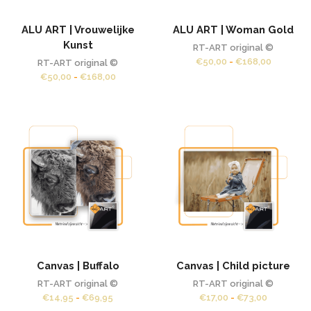
ALU ART | Vrouwelijke
ALU ART | Woman Gold
Kunst
RT-ART original ©
Prijsklas
€
50,00
-
€
168,00
RT-ART original ©
€50,00
Prijsklasse:
€
50,00
-
€
168,00
tot
€50,00
€168,00
tot
€168,00
Canvas | Buffalo
Canvas | Child picture
RT-ART original ©
RT-ART original ©
Prijsklasse:
Prijsklass
€
14,95
-
€
69,95
€
17,00
-
€
73,00
€14,95
€17,00