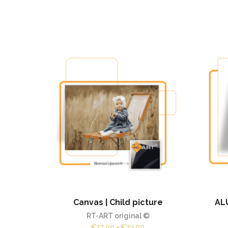
Canvas | Child picture
ALU
RT-ART original ©
Prijsklasse:
€
17,00
-
€
73,00