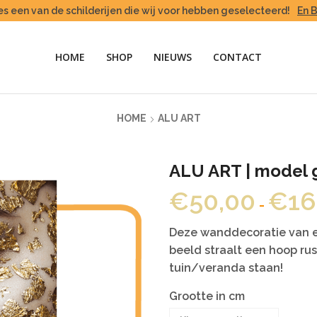
es een van de schilderijen die wij voor hebben geselecteerd!
En 
HOME
SHOP
NIEUWS
CONTACT
HOME
ALU ART
ALU ART | model 
€
50,00
€
16
-
Deze wanddecoratie van ee
beeld straalt een hoop rus
tuin/veranda staan!
Grootte in cm