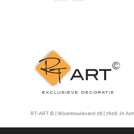
€17,00
tot
€73,00
RT-ART © | Woonboulevard 28 | 7606 JA Almel