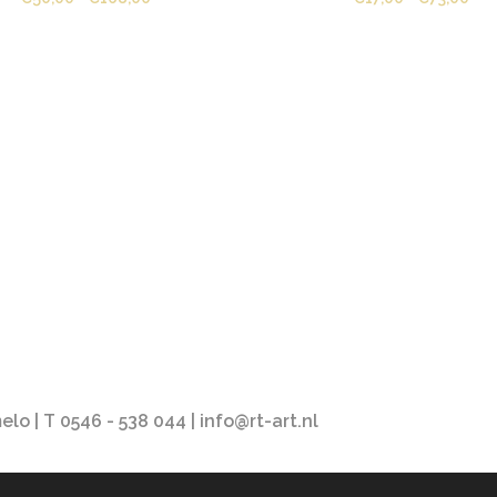
€50,00
€17
tot
tot
€168,00
€73
o | T 0546 - 538 044 | info@rt-art.nl