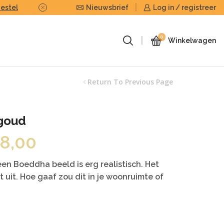
Bestel
Nieuwsbrief
Of stuur ons uw eigen foto of beel
Log in / registreer
0
Winkelwagen
Return To Previous Page
goud
Prijsklasse:
8,00
€50,00
tot
n Boeddha beeld is erg realistisch. Het
€168,00
t uit. Hoe gaaf zou dit in je woonruimte of