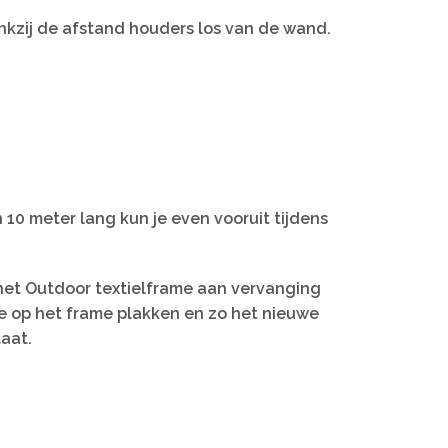
nkzij de afstand houders los van de wand.
n 10 meter lang kun je even vooruit tijdens
n het Outdoor textielframe aan vervanging
ape op het frame plakken en zo het nieuwe
taat.