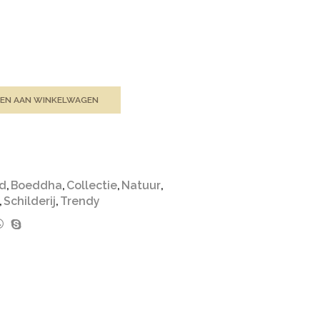
EN AAN WINKELWAGEN
d
,
Boeddha
,
Collectie
,
Natuur
,
,
Schilderij
,
Trendy