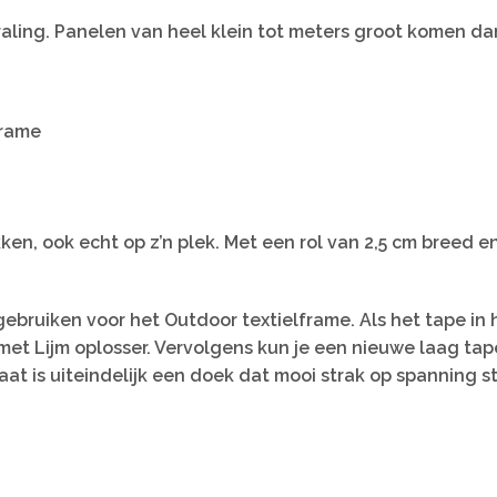
aling. Panelen van heel klein tot meters groot komen da
frame
ken, ook echt op z’n plek. Met een rol van 2,5 cm breed e
gebruiken voor het Outdoor textielframe. Als het tape i
n met Lijm oplosser. Vervolgens kun je een nieuwe laag t
aat is uiteindelijk een doek dat mooi strak op spanning s