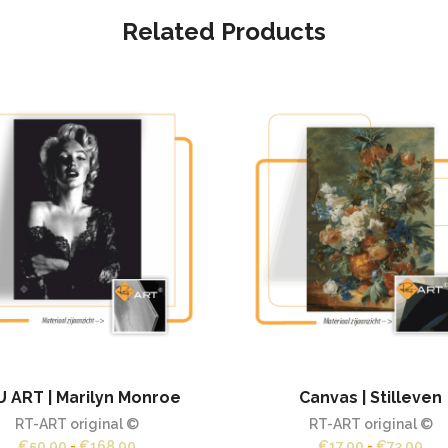
Related Products
 ART | Marilyn Monroe
Canvas | Stilleven
RT-ART original ©
RT-ART original ©
Prijsklasse:
Prij
€
50,00
-
€
168,00
€
17,00
-
€
73,00