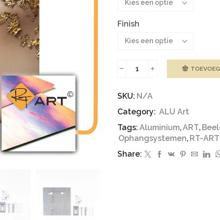
Finish
TOEVOEG
ALU
ART
|
SKU:
N/A
model
Category:
ALU Art
goud
aantal
Tags:
Aluminium
,
ART
,
Beel
Ophangsystemen
,
RT-ART
Share: