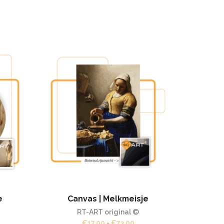
e
Canvas | Melkmeisje
Canvas
RT-ART original ©
jsklasse:
Prijsklasse:
€
17,00
-
€
73,00