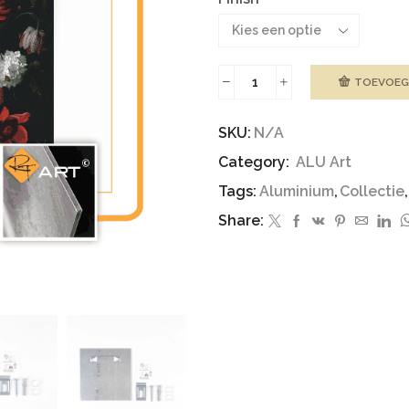
TOEVOEG
ALU
ART
|
SKU:
N/A
Flowers
Category:
ALU Art
aantal
Tags:
Aluminium
,
Collectie
,
Share: