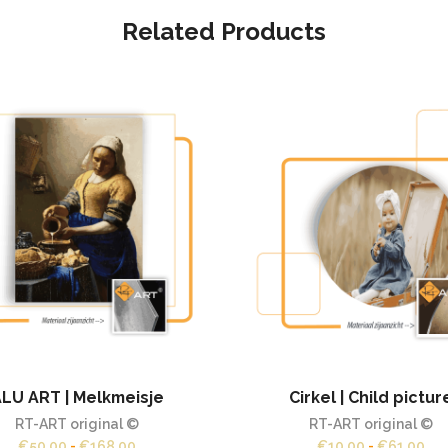
Related Products
LU ART | Melkmeisje
Cirkel | Child pictur
RT-ART original ©
RT-ART original ©
Prijsklasse:
Pri
€
50,00
-
€
168,00
€
10,00
-
€
61,00