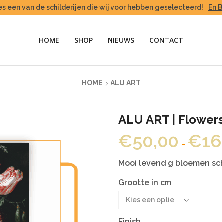
es een van de schilderijen die wij voor hebben geselecteerd!
En 
HOME
SHOP
NIEUWS
CONTACT
HOME
ALU ART
ALU ART | Flower
€
50,00
€
16
-
Mooi levendig bloemen sch
Grootte in cm
Finish