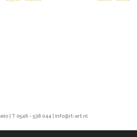
€50,00
€10
tot
tot
€168,00
€61
o | T 0546 - 538 044 | info@rt-art.nl