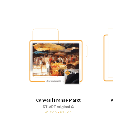
Canvas | Franse Markt
A
RT-ART original ©
Prijsklasse:
€
17,00
-
€
73,00