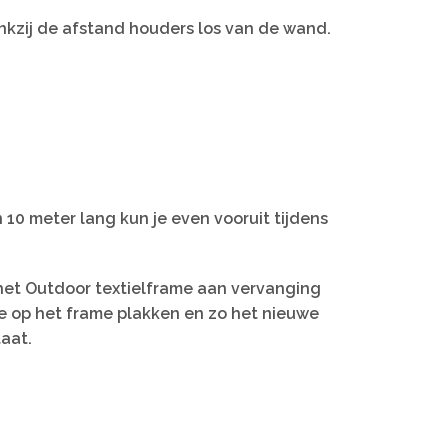
nkzij de afstand houders los van de wand.
n 10 meter lang kun je even vooruit tijdens
n het Outdoor textielframe aan vervanging
ape op het frame plakken en zo het nieuwe
taat.