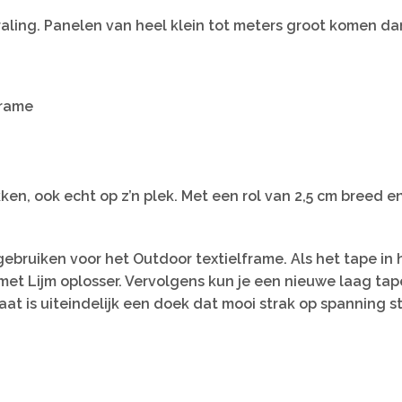
aling. Panelen van heel klein tot meters groot komen da
frame
ken, ook echt op z’n plek. Met een rol van 2,5 cm breed e
gebruiken voor het Outdoor textielframe. Als het tape i
n met Lijm oplosser. Vervolgens kun je een nieuwe laag t
aat is uiteindelijk een doek dat mooi strak op spanning s