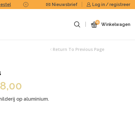
Bestel
Nieuwsbrief
Of stuur ons uw eigen foto of beel
Log in / registreer
0
Winkelwagen
Return To Previous Page
s
Prijsklasse:
8,00
€50,00
tot
ilderij op aluminium.
€168,00