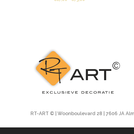
€17,00
tot
€73,00
RT-ART © | Woonboulevard 28 | 7606 JA Almel