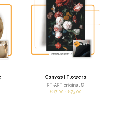
e
Canvas | Flowers
Bl
RT-ART original ©
jsklasse:
Prijsklasse:
€
17,00
-
€
73,00
,00
€17,00
tot
,00
€73,00