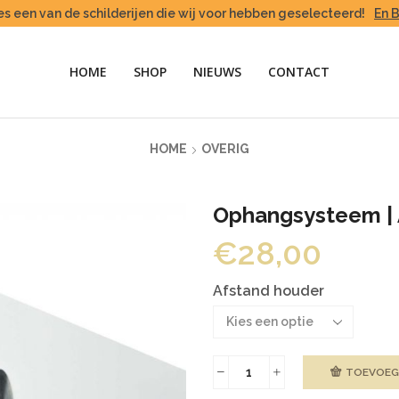
es een van de schilderijen die wij voor hebben geselecteerd!
En 
HOME
SHOP
NIEUWS
CONTACT
HOME
OVERIG
Ophangsysteem |
€
28,00
Afstand houder
TOEVOEG
Ophangsysteem
|