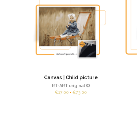
Canvas | Child picture
RT-ART original ©
Prijsklasse:
€
17,00
-
€
73,00
€17,00
tot
€73,00