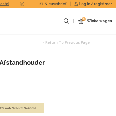
Bestel
Nieuwsbrief
Of stuur ons uw eigen foto of beel
Log in / registreer
0
Winkelwagen
Return To Previous Page
 Afstandhouder
EN AAN WINKELWAGEN