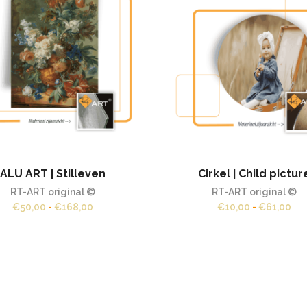
ALU ART | Stilleven
Cirkel | Child pictur
RT-ART original ©
RT-ART original ©
Prijsklasse:
Pri
€
50,00
-
€
168,00
€
10,00
-
€
61,00
€50,00
€10
tot
tot
€168,00
€61