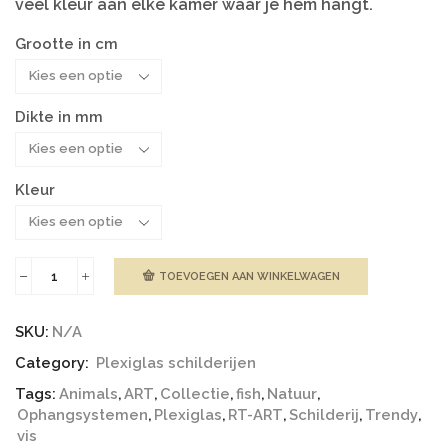
veel kleur aan elke kamer waar je hem hangt.
Grootte in cm
Dikte in mm
Kleur
TOEVOEGEN AAN WINKELWAGEN
Plexiglas
|
Gekleurde
SKU:
N/A
vis
aantal
Category:
Plexiglas schilderijen
Tags:
Animals
,
ART
,
Collectie
,
fish
,
Natuur
,
Ophangsystemen
,
Plexiglas
,
RT-ART
,
Schilderij
,
Trendy
,
vis