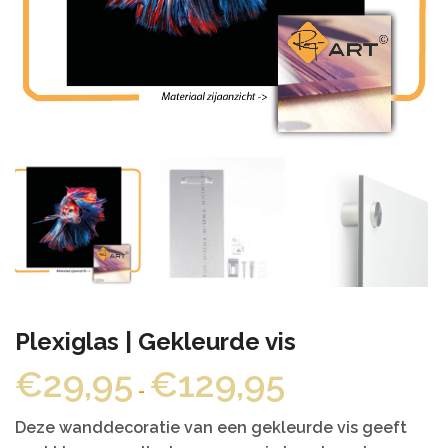
Plexiglas | Gekleurde vis
Prijsklasse:
€
29,95
€
129,95
-
€29,95
tot
Deze wanddecoratie van een gekleurde vis geeft
€129,95