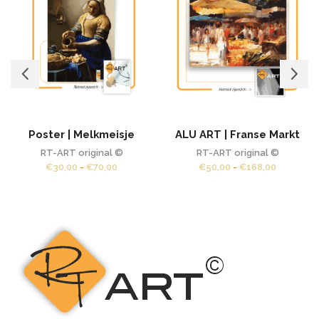
Poster | Melkmeisje
ALU ART | Franse Markt
RT-ART original ©
RT-ART original ©
Prijsklasse:
Prijsklass
€
30,00
-
€
70,00
€
50,00
-
€
168,00
€30,00
€50,00
tot
tot
€70,00
€168,00