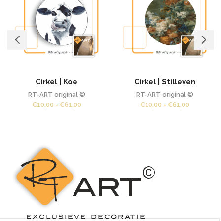
Cirkel | Koe
Cirkel | Stilleven
RT-ART original ©
RT-ART original ©
Prijsklasse:
Prijsklasse
€
10,00
-
€
61,00
€
10,00
-
€
61,00
€10,00
€10,00
tot
tot
€61,00
€61,00