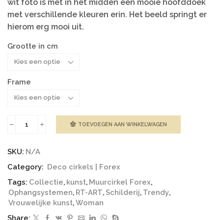
wit foto is met in het midden een mooie hoofddoek
met verschillende kleuren erin. Het beeld springt er
hierom erg mooi uit.
Grootte in cm
Frame
TOEVOEGEN AAN WINKELWAGEN
Cirkel
|
Vrouwelijke
SKU:
N/A
Kunst
aantal
Category:
Deco cirkels | Forex
Tags:
Collectie
,
kunst
,
Muurcirkel Forex
,
Ophangsystemen
,
RT-ART
,
Schilderij
,
Trendy
,
Vrouwelijke kunst
,
Woman
Share: