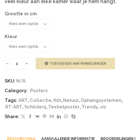
veel kleur aan elke kamer waar je hem hangt.
Grootte in cm
Kleur
TOEVOEGEN AAN WINKELWAGEN
Poster
|
Gekleurde
SKU:
N/A
vis
aantal
Category:
Posters
Tags:
ART
,
Collectie
,
fish
,
Natuur
,
Ophangsystemen
,
RT-ART
,
Schilderij
,
Textielposter
,
Trendy
,
vis
Share:
BESCHRIJVING
AANVULLENDE INFORMATIE
BEOORDELINGEN (0)