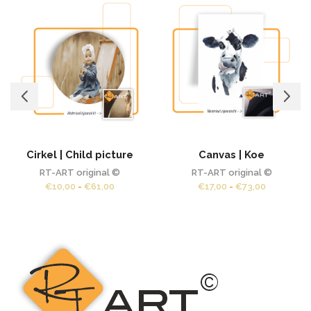
Cirkel | Child picture
Canvas | Koe
RT-ART original ©
RT-ART original ©
Prijsklasse:
Prijsklasse
€
10,00
-
€
61,00
€
17,00
-
€
73,00
€10,00
€17,00
tot
tot
€61,00
€73,00