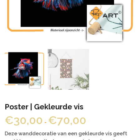
Poster | Gekleurde vis
Prijsklasse:
€
30,00
€
70,00
-
€30,00
tot
Deze wanddecoratie van een gekleurde vis geeft
€70,00