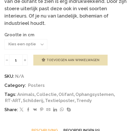
van de olifant te zien is erg indrukwekkend. Door zijn
stoere uiterlijk past deze ook in veel soorten
interieurs. Of je nu van landelijk, bohemian of
industrieel houdt.
Grootte in cm
TOEVOEGEN AAN WINKELWAGEN
Poster
|
Olifant
SKU:
N/A
aantal
Category:
Posters
Tags:
Animals
,
Collectie
,
Olifant
,
Ophangsystemen
,
RT-ART
,
Schilderij
,
Textielposter
,
Trendy
Share:
BESCHRIJVING
BEOORDELINGEN (0)