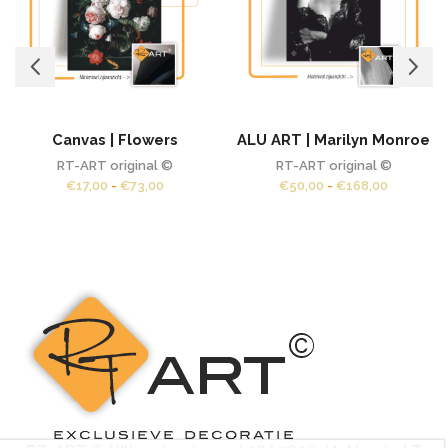
Canvas | Flowers
ALU ART | Marilyn Monroe
RT-ART original ©
RT-ART original ©
Prijsklasse:
Prijsklass
€
17,00
-
€
73,00
€
50,00
-
€
168,00
€17,00
€50,00
tot
tot
€73,00
€168,00