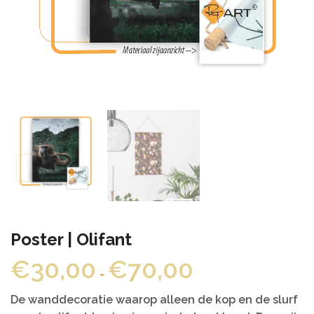
Poster | Olifant
Prijsklasse:
€
30,00
€
70,00
-
€30,00
tot
De wanddecoratie waarop alleen de kop en de slurf
€70,00